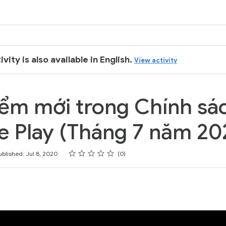
ivity is also available in English.
View activity
ểm mới trong Chính sá
 Play (Tháng 7 năm 20
Rating
1 star
2 stars
3 stars
4 stars
5 stars
ublished: Jul 8, 2020
0