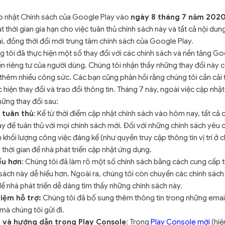
p nhật Chính sách của Google Play vào
ngày 8 tháng 7 năm 202
t thời gian gia hạn cho việc tuân thủ chính sách này và tất cả nội dun
ai, đồng thời đổi mới trung tâm chính sách của Google Play.
 tôi đã thực hiện một số thay đổi với các chính sách và nền tảng Go
 riêng tư của người dùng. Chúng tôi nhận thấy những thay đổi này c
 thêm nhiều công sức. Các bạn cũng phản hồi rằng chúng tôi cần cải 
c hiện thay đổi và trao đổi thông tin. Tháng 7 này, ngoài việc cập nhậ
hững thay đổi sau:
n tuân thủ
: Kể từ thời điểm cập nhật chính sách vào hôm nay, tất cả c
ày để tuân thủ với mọi chính sách mới. Đối với những chính sách yêu c
 khối lượng công việc đáng kể (như quyền truy cập thông tin vị trí ở 
 thời gian để nhà phát triển cập nhật ứng dụng.
ểu hơn
: Chúng tôi đã làm rõ một số chính sách bằng cách cung cấp t
sách này dễ hiểu hơn. Ngoài ra, chúng tôi còn chuyển các chính sách
ể nhà phát triển dễ dàng tìm thấy những chính sách này.
hiệm hỗ trợ:
Chúng tôi đã bổ sung thêm thông tin trong những email
 mà chúng tôi gửi đi.
i và hướng dẫn trong Play Console
: Trong
Play Console mới
(hiệ