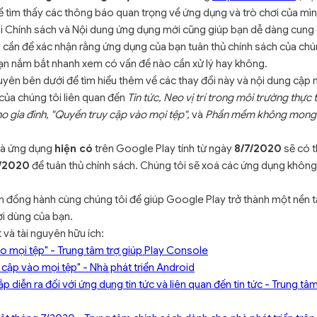
ể tìm thấy các thông báo quan trọng về ứng dụng và trò chơi của mì
ái Chính sách và Nội dung ứng dụng mới cũng giúp bạn dễ dàng cun
 cần để xác nhận rằng ứng dụng của bạn tuân thủ chính sách của chú
ạn nắm bắt nhanh xem có vấn đề nào cần xử lý hay không.
uyên bên dưới để tìm hiểu thêm về các thay đổi này và nội dung cập 
ủa chúng tôi liên quan đến
Tin tức, Neo vị trí trong môi trường thực
 gia đình, "Quyền truy cập vào mọi tệp",
và
Phần mềm không mong m
à ứng dụng
hiện có
trên Google Play tính từ ngày
8/7/2020
sẽ có t
8/2020
để tuân thủ chính sách. Chúng tôi sẽ xoá các ứng dụng không 
 đồng hành cùng chúng tôi để giúp Google Play trở thành một nền t
i dùng của bạn.
 và tài nguyên hữu ích:
o mọi tệp" - Trung tâm trợ giúp Play Console
y cập vào mọi tệp" - Nhà phát triển Android
p diễn ra đối với ứng dụng tin tức và liên quan đến tin tức - Trung tâm