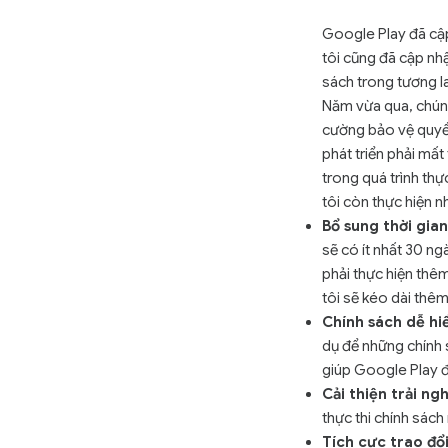
Google Play đã cậ
tôi cũng đã cập nhậ
sách trong tương l
Năm vừa qua, chúng
cường bảo vệ quyền
phát triển phải mất
trong quá trình thự
tôi còn thực hiện n
Bổ sung thời gia
sẽ có ít nhất 30 ng
phải thực hiện thêm
tôi sẽ kéo dài thêm
Chính sách dễ hi
dụ để những chính 
giúp Google Play đ
Cải thiện trải ng
thực thi chính sách
Tích cực trao đổ