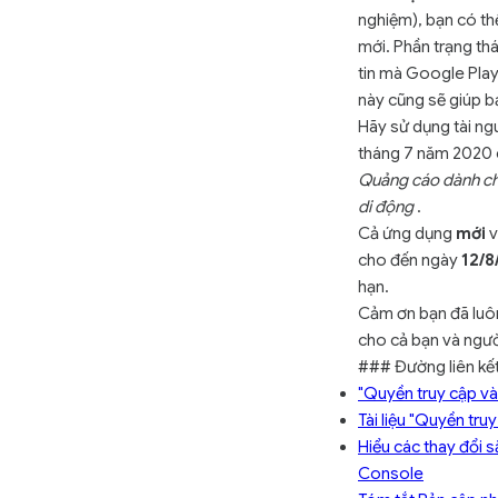
nghiệm), bạn có th
mới. Phần trạng th
tin mà Google Play
này cũng sẽ giúp b
Hãy sử dụng tài ng
tháng 7 năm 2020 c
Quảng cáo dành cho
di động
.
Cả ứng dụng
mới
v
cho đến ngày
12/
hạn.
Cảm ơn bạn đã luôn
cho cả bạn và ngườ
### Đường liên kết
"Quyền truy cập và
Tài liệu "Quyền tru
Hiểu các thay đổi sắ
Console