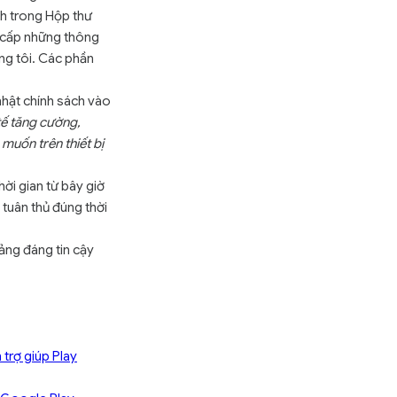
nh trong Hộp thư
g cấp những thông
ng tôi. Các phần
nhật chính sách vào
 tế tăng cường,
uốn trên thiết bị
hời gian từ bây giờ
tuân thủ đúng thời
ảng đáng tin cậy
 trợ giúp Play