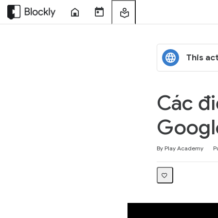
Home
Course
My
Sessions
Learning
This act
Các đi
Google
Average rating: 4.3
No reviews
By Play Academy
P