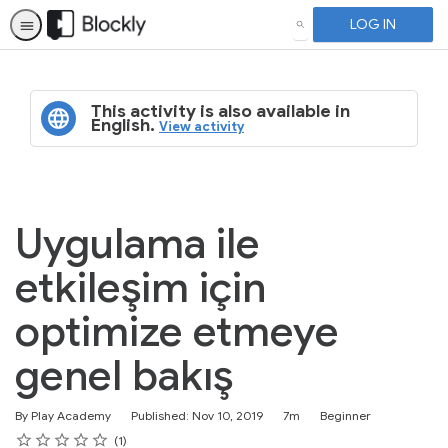
LOG IN
SEARCH
This activity is also available in
English.
View activity
Uygulama ile
etkileşim için
optimize etmeye
genel bakış
Duration
Difficulty
By Play Academy
Published: Nov 10, 2019
7m
Beginner
Rating
1 star
2 stars
3 stars
4 stars
5 stars
Average rating: 5.0
1 review
1