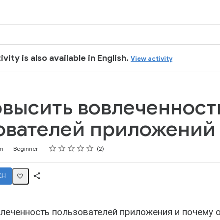
ivity is also available in English.
View activity
овысить вовлеченност
ователей приложений
Rating
1 star
2 stars
3 stars
4 stars
5 stars
m
Beginner
2
CH
Share
Activity
влеченность пользователей приложения и почему о