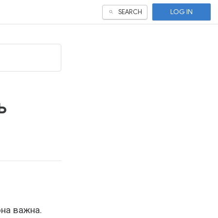
LOG IN
SEARCH
ь
на важна.