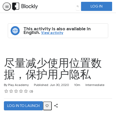
LOG IN
SEARCH
This activity is also available in
English.
View activity
尽量减少使用位置数
据，保护用户隐私
Duration
Difficulty
By Play Academy
Published: Jun 30, 2020
10m
Intermediate
Rating
1 star
2 stars
3 stars
4 stars
5 stars
Average rating: 4.7
3 reviews
3
LOG IN TO LAUNCH
Share