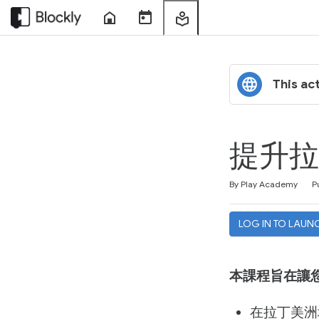
Home
Course
My
Sessions
Learning
This act
提升拉
Duration
Difficulty
Average rating: 4.5
4 reviews
By Play Academy
P
LOG IN TO LAUN
本課程旨在讓
在拉丁美洲