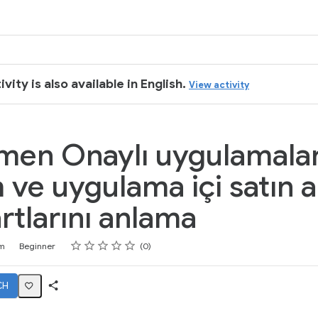
ivity is also available in English.
View activity
en Onaylı uygulamalar
 ve uygulama içi satın 
rtlarını anlama
Rating
1 star
2 stars
3 stars
4 stars
5 stars
m
Beginner
0
CH
Share