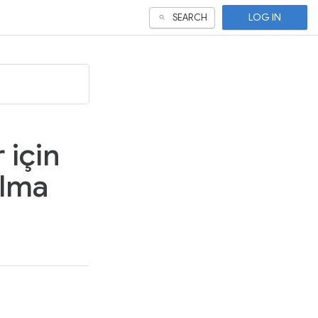
LOG IN
SEARCH
 için
alma