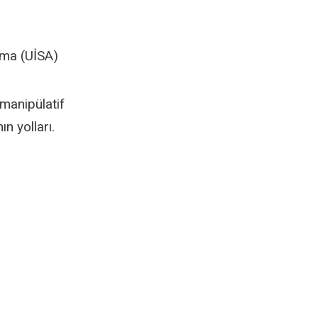
lma (UİSA)
 manipülatif
n yolları.