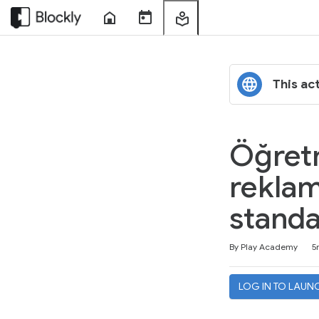
Home
Course
My
Sessions
Learning
This act
Öğretm
reklam
standa
Duration
Difficulty
Average rating: 5.0
No reviews
By Play Academy
5
LOG IN TO LAUN