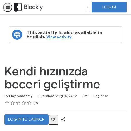
LOG IN
SEARCH
This activity is also available in
English.
View activity
Kendi hızınızda
beceri geliştirme
Duration
Difficulty
By Play Academy
Published: Aug 15, 2019
3m
Beginner
Rating
1 star
2 stars
3 stars
4 stars
5 stars
Average rating: 0
No reviews
0
LOG IN TO LAUNCH
Share